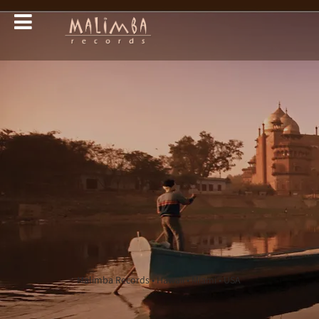
Malimba Records • Hawaii • Miami • USA